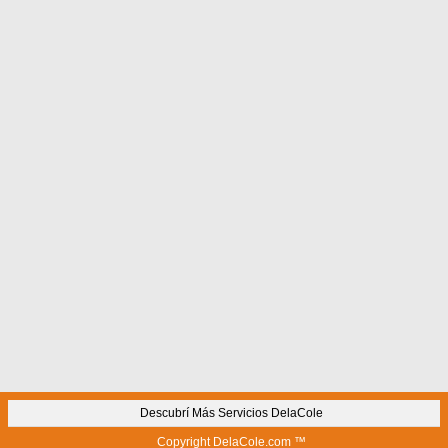
Descubrí Más Servicios DelaCole
Copyright DelaCole.com ™