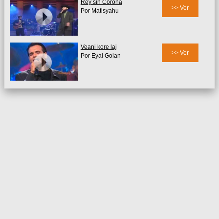
Rey sin Corona
>> Ver
Por Matisyahu
Veani kore laj
>> Ver
Por Eyal Golan