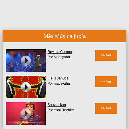
Más Música Judía
Rey sin Corona
>> Ver
Por Matisyahu
¡Feliz Jánuca!
>> Ver
Por matisyahu
Shuv hi kan
>> Ver
Por Yoni Rechter