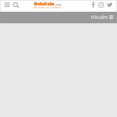
Rikudim