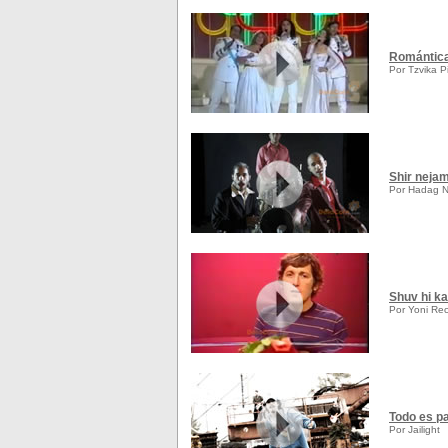
Romántic
Por Tzvika P
Shir neja
Por Hadag N
Shuv hi k
Por Yoni Rec
Todo es pa
Por Jailight