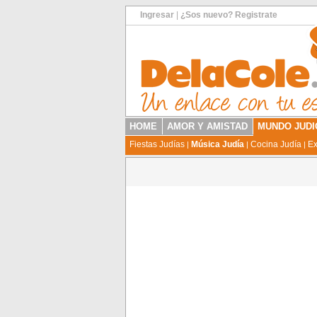
Ingresar
|
¿Sos nuevo? Registrate
HOME
AMOR Y AMISTAD
MUNDO JUDI
Fiestas Judías
Música Judía
Cocina Judía
Ex
|
|
|