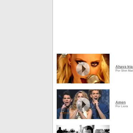
Ahava kta
Por Shiri Ma
Amen
Por Liora