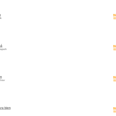
a
M
in
ik
má
M
in
ajash
an
M
in
hter
ra bien
M
in