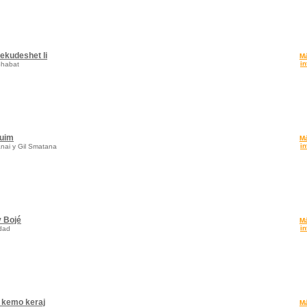
ekudeshet li
M
in
Shabat
luim
M
in
nai y Gil Smatana
 Bojé
M
in
adad
j kemo keraj
M