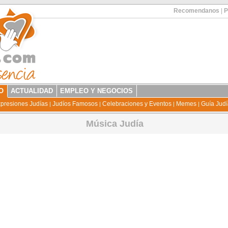
Recomendanos
|
P
O
ACTUALIDAD
EMPLEO Y NEGOCIOS
presiones Judías
Judíos Famosos
Celebraciones y Eventos
Memes
Guía Jud
|
|
|
|
Música Judía