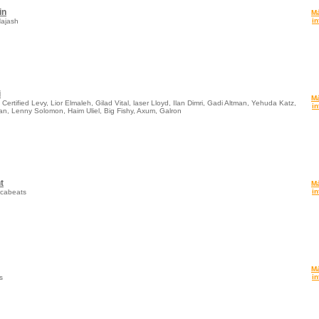
in
M
in
ajash
i
M
Certified Levy, Lior Elmaleh, Gilad Vital, laser Lloyd, Ilan Dimri, Gadi Altman, Yehuda Katz,
in
n, Lenny Solomon, Haim Uliel, Big Fishy, Axum, Galron
t
M
in
cabeats
M
in
s