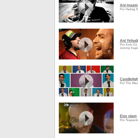
Ani maam
Por Hadag N
Ani Yehud
Por Kobi Oz, 
Jeremy Kapla
Candleligh
Por The Mac
Eize olam
Por Teapack