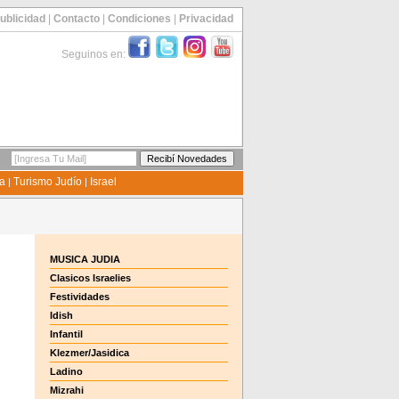
ublicidad
|
Contacto
|
Condiciones
|
Privacidad
Seguinos en:
ía
Turismo Judío
Israel
|
|
MUSICA JUDIA
Clasicos Israelies
Festividades
Idish
Infantil
Klezmer/Jasidica
Ladino
Mizrahi