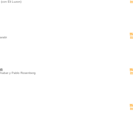
in
 (con Eli Luzon)
M
in
arabi
na
M
in
Shabat y Pablo Rosenberg
M
in