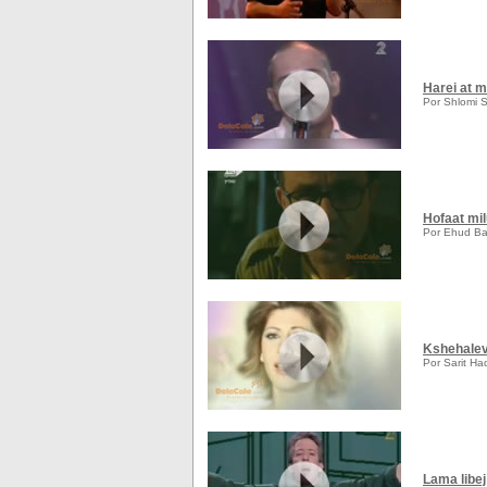
Harei at m
Por Shlomi 
Hofaat mi
Por Ehud Ba
Kshehalev
Por Sarit H
Lama libe