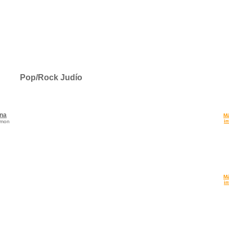
Pop/Rock Judío
na
M
in
imon
M
in