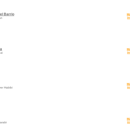
el Barrio
M
in
an
la
M
in
ai
M
in
er Habibi
M
in
arabi