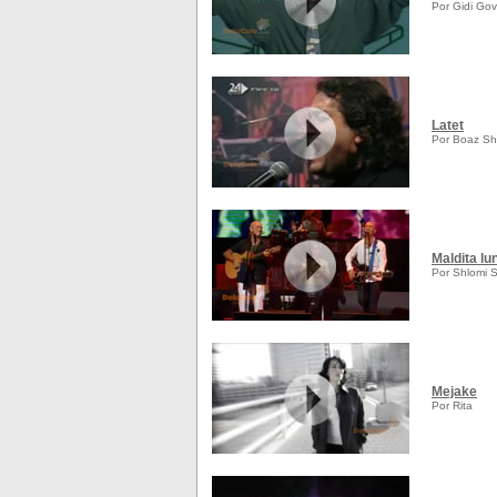
Por Gidi Gov
Latet
Por Boaz Sh
Maldita lu
Por Shlomi 
Mejake
Por Rita