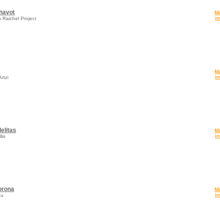
ahavot
M
in
 Raichel Project
M
in
rtzi
elitas
M
in
lis
orona
M
in
hu