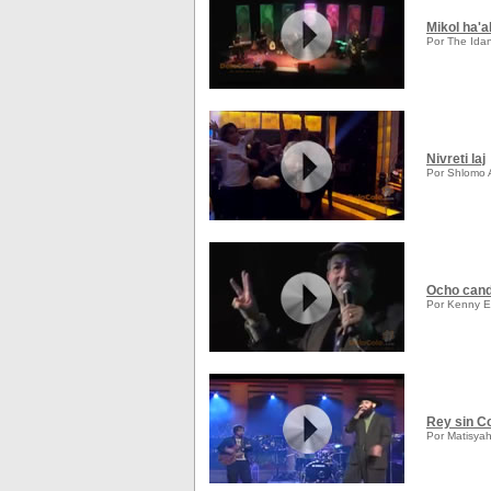
Mikol ha'
Por The Idan
Nivreti laj
Por Shlomo A
Ocho cand
Por Kenny El
Rey sin C
Por Matisya