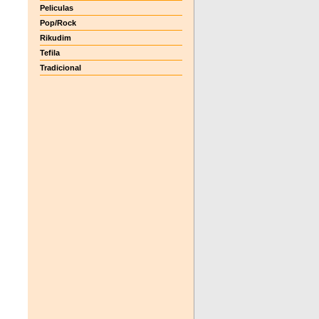
Peliculas
Pop/Rock
Rikudim
Tefila
Tradicional