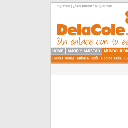
Ingresar
|
¿Sos nuevo? Registrate
HOME
AMOR Y AMISTAD
MUNDO JUDI
Fiestas Judías
Música Judía
Cocina Judía
Ex
|
|
|