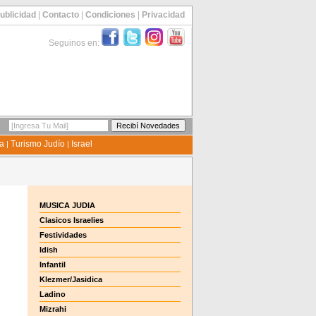
ublicidad
|
Contacto
|
Condiciones
|
Privacidad
Seguinos en:
ía
Turismo Judío
Israel
|
|
MUSICA JUDIA
Clasicos Israelies
Festividades
Idish
Infantil
Klezmer/Jasidica
Ladino
Mizrahi