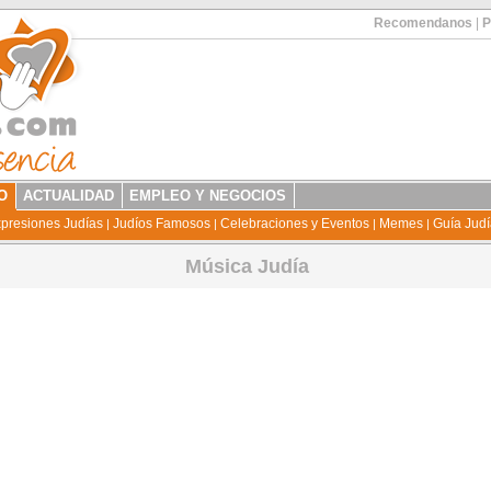
Recomendanos
|
P
O
ACTUALIDAD
EMPLEO Y NEGOCIOS
presiones Judías
Judíos Famosos
Celebraciones y Eventos
Memes
Guía Jud
|
|
|
|
Música Judía