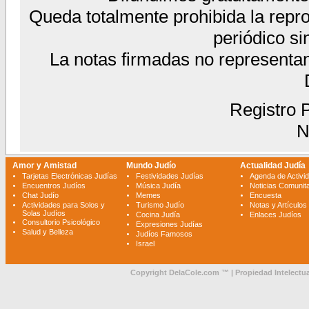
Queda totalmente prohibida la reprod
periódico si
La notas firmadas no representa
Registro P
N
Amor y Amistad
Mundo Judío
Actualidad Judía
Tarjetas Electrónicas Judías
Festividades Judías
Agenda de Activi
Encuentros Judíos
Música Judía
Noticias Comunita
Chat Judío
Memes
Encuesta
Actividades para Solos y
Turismo Judío
Notas y Artículos
Solas Judíos
Cocina Judía
Enlaces Judíos
Consultorio Psicológico
Expresiones Judías
Salud y Belleza
Judíos Famosos
Israel
Copyright DelaCole.com ™ | Propiedad Intelectua