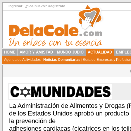
Ingresar
|
¿Sos nuevo? Registrate
HOME
AMOR Y AMISTAD
MUNDO JUDIO
ACTUALIDAD
EMPLEO
Agenda de Actividades
Noticias Comunitarias
Guía de Empresas y Profesio
|
|
La Administración de Alimentos y Drogas 
de los Estados Unidos aprobó un producto
la prevención de
adhesiones cardiacas (cicatrices en los teji