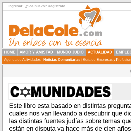
Ingresar
|
¿Sos nuevo? Registrate
HOME
AMOR Y AMISTAD
MUNDO JUDIO
ACTUALIDAD
EMPLEO
Agenda de Actividades
Noticias Comunitarias
Guía de Empresas y Profesio
|
|
Este libro esta basado en distintas pregunt
cuales nos van llevando a descubrir que di
las distintas fuentes judías sobre temas qu
están en disputa ya hace más de cien años