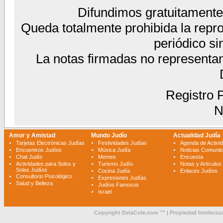
Difundimos gratuitamente 
Queda totalmente prohibida la reprod
periódico si
La notas firmadas no representa
Registro P
N
Amor y Amistad
Mundo Judío
Actualidad Judía
Tarjetas Electrónicas Judías
Festividades Judías
Agenda de Activi
Encuentros Judíos
Música Judía
Noticias Comunita
Chat Judío
Memes
Encuesta
Actividades para Solos y
Turismo Judío
Notas y Artículos
Solas Judíos
Cocina Judía
Enlaces Judíos
Consultorio Psicológico
Expresiones Judías
Salud y Belleza
Judíos Famosos
Israel
Copyright DelaCole.com ™ | Propiedad Intelectua