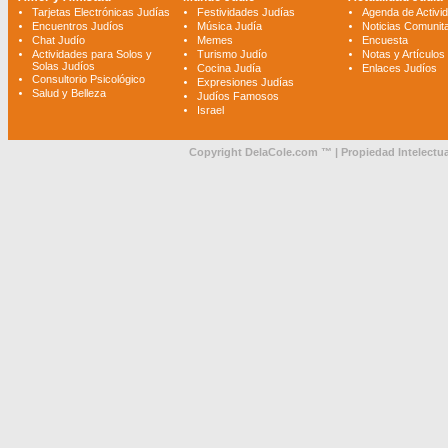
Tarjetas Electrónicas Judías
Festividades Judías
Agenda de Activi
Encuentros Judíos
Música Judía
Noticias Comunita
Chat Judío
Memes
Encuesta
Actividades para Solos y
Turismo Judío
Notas y Artículos
Solas Judíos
Cocina Judía
Enlaces Judíos
Consultorio Psicológico
Expresiones Judías
Salud y Belleza
Judíos Famosos
Israel
Copyright DelaCole.com ™ | Propiedad Intelectua