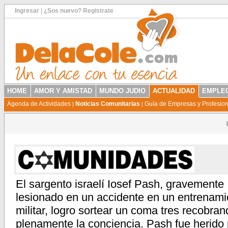
Ingresar
|
¿Sos nuevo? Registrate
HOME
AMOR Y AMISTAD
MUNDO JUDIO
ACTUALIDAD
EMPLEO
Agenda de Actividades
Noticias Comunitarias
Guía de Empresas y Profesio
|
|
El sargento israelí Iosef Pash, gravemente
lesionado en un accidente en un entrenami
militar, logro sortear un coma tres recobra
plenamente la conciencia. Pash fue herido 