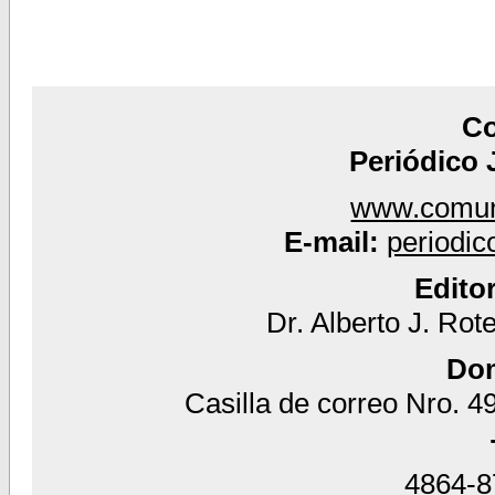
C
Periódico 
www.comun
E-mail:
periodi
Edito
Dr. Alberto J. Rot
Dom
Casilla de correo Nro. 49
4864-87