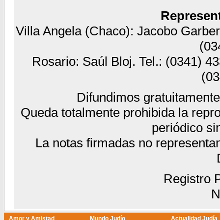
Represent
Villa Angela (Chaco): Jacobo Garber 
(03
Rosario: Saúl Bloj. Tel.: (0341) 4
(03
Difundimos gratuitamente 
Queda totalmente prohibida la reprod
periódico si
La notas firmadas no representa
Registro P
N
Amor y Amistad
Mundo Judío
Actualidad Judía