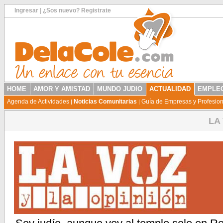
Ingresar
|
¿Sos nuevo? Registrate
HOME
AMOR Y AMISTAD
MUNDO JUDIO
ACTUALIDAD
EMPLEO
Agenda de Actividades
Noticias Comunitarias
Guía de Empresas y Profesio
|
|
LA 