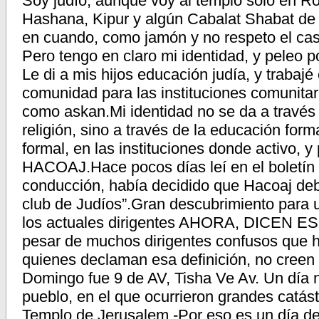
Soy judío, aunque voy al templo solo en R
Hashana, Kipur y algún Cabalat Shabat de
en cuando, como jamón y no respeto el cas
Pero tengo en claro mi identidad, y peleo po
Le di a mis hijos educación judía, y trabajé 
comunidad para las instituciones comunitar
como askan.Mi identidad no se da a través 
religión, sino a través de la educación form
formal, en las instituciones donde activo, y
HACOAJ.Hace pocos días leí en el boletín 
conducción, había decidido que Hacoaj debí
club de Judíos”.Gran descubrimiento para 
los actuales dirigentes AHORA, DICEN ESO.
pesar de muchos dirigentes confusos que 
quienes declaman esa definición, no creen 
Domingo fue 9 de AV, Tisha Ve Av. Un día ne
pueblo, en el que ocurrieron grandes catást
Templo de Jerusalem.-Por eso es un día de 