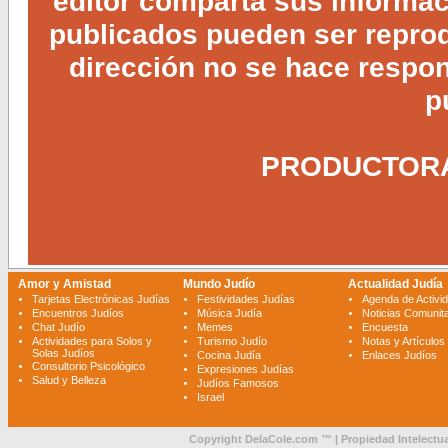
editor comparta sus informaci
publicados pueden ser reprodu
dirección no se hace respon
p
PRODUCTORA 
Amor y Amistad
Mundo Judío
Actualidad Judía
Tarjetas Electrónicas Judías
Festividades Judías
Agenda de Activi
Encuentros Judíos
Música Judía
Noticias Comunita
Chat Judío
Memes
Encuesta
Actividades para Solos y
Turismo Judío
Notas y Artículos
Solas Judíos
Cocina Judía
Enlaces Judíos
Consultorio Psicológico
Expresiones Judías
Salud y Belleza
Judíos Famosos
Israel
Copyright DelaCole.com ™ | Propiedad Intelectua