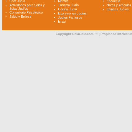
Chat Judío
Memes
Encuesta
Actividades para Solos y
Turismo Judío
Notas y Artículos
Solas Judíos
Cocina Judía
Enlaces Judíos
Consultorio Psicológico
Expresiones Judías
Salud y Belleza
Judíos Famosos
Israel
Copyright DelaCole.com ™ | Propiedad Intelectua