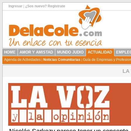
Ingresar
|
¿Sos nuevo? Registrate
HOME
AMOR Y AMISTAD
MUNDO JUDIO
ACTUALIDAD
EMPLEO
Agenda de Actividades
Noticias Comunitarias
Guía de Empresas y Profesio
|
|
LA 