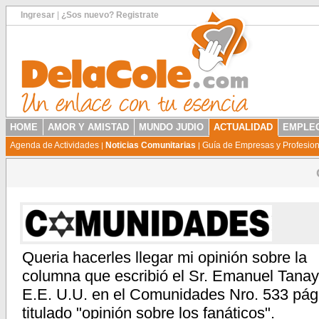
Ingresar
|
¿Sos nuevo? Registrate
HOME
AMOR Y AMISTAD
MUNDO JUDIO
ACTUALIDAD
EMPLEO
Agenda de Actividades
Noticias Comunitarias
Guía de Empresas y Profesio
|
|
Queria hacerles llegar mi opinión sobre la
columna que escribió el Sr. Emanuel Tanay
E.E. U.U. en el Comunidades Nro. 533 pág
titulado "opinión sobre los fanáticos".