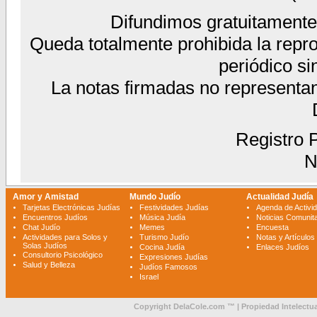
Difundimos gratuitamente 
Queda totalmente prohibida la reprod
periódico si
La notas firmadas no representa
Registro P
N
Amor y Amistad
Mundo Judío
Actualidad Judía
Tarjetas Electrónicas Judías
Festividades Judías
Agenda de Activi
Encuentros Judíos
Música Judía
Noticias Comunita
Chat Judío
Memes
Encuesta
Actividades para Solos y
Turismo Judío
Notas y Artículos
Solas Judíos
Cocina Judía
Enlaces Judíos
Consultorio Psicológico
Expresiones Judías
Salud y Belleza
Judíos Famosos
Israel
Copyright DelaCole.com ™ | Propiedad Intelectua